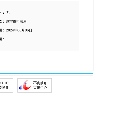
 ：
无
位：
咸宁市司法局
期：
2024年06月06日
期：