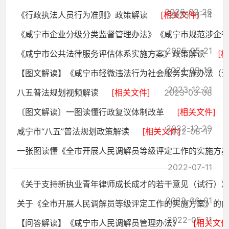
2026-02-26
《行政执法人员行为准则》政策解读
[相关文件]
2025-11-14
《咸宁市企业分级分类监督管理办法》《咸宁市规范涉企行政
2025-05-21
《咸宁市公共法律服务评估体系实施方案》政策解读
[
2024-09-10
【图文解读】《咸宁市轻微违法行为社会服务实施办法（试行
2023-12-21
八五普法规划视频解读
[相关文件]
2023-03-08
〔图文解读〕一图读懂行政复议体制改革
[相关文件]
2022-12-29
咸宁市“八五”普法规划政策解读
[相关文件]
2022-08-17
一张图读懂《全市开展人民调解员等级评定工作的实施方
2022-07-11
《关于支持新执业青年律师成长成才的若干意见（试行）》的
2022-06-01
关于《全市开展人民调解员等级评定工作的实施方案》的
2022-05-11
【问答解读】《咸宁市人民调解员管理办法》
[相关文件