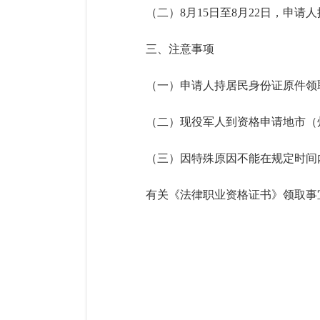
（二）
8
月
1
5
日至
8
月
22
日，申请人
三、注意事项
（一）申请人持居民身份证原件领
（二）现役军人到资格申请地市（
（三）因特殊原因不能在规定时间
有关
《
法律职业资格证书
》
领取事
咸宁
2