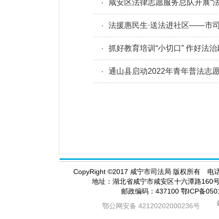
咸安区法律志愿服务总队开展“法
·
法援惠民生·送法进社区——市
·
抓好教育培训“小切口” 作好法治
·
通山县启动2022年青年普法志
·
CopyRight
©
2017 咸宁市司法局 版权所有 电话（
地址：湖北省咸宁市咸安区十六潭路16
邮政编码：437100 鄂ICP备05
鄂公网安备 42120202000236号