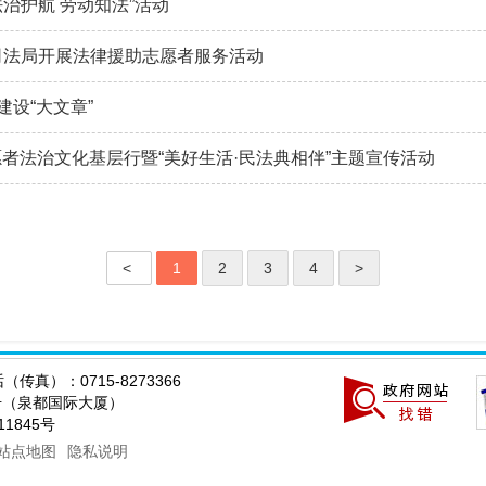
治护航 劳动知法”活动
司法局开展法律援助志愿者服务活动
建设“大文章”
愿者法治文化基层行暨“美好生活·民法典相伴”主题宣传活动
<
1
2
3
4
>
传真）：0715-8273366
0号（泉都国际大厦）
011845号
站点地图
隐私说明