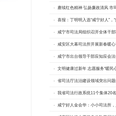
赓续红色精神 弘扬廉政清风 
·
喜报：丁明明入选“咸宁好人”，
·
咸宁市司法局组织召开全体干部
·
咸安区大幕司法所开展新春暖心
·
咸宁市出台领导干部应知应会法
·
文明健康过新年 志愿服务“暖
·
省司法厅法治建设领域突出问题
·
我省司法行政系统11个集体20
·
咸宁好人金会华：小小司法所，
·