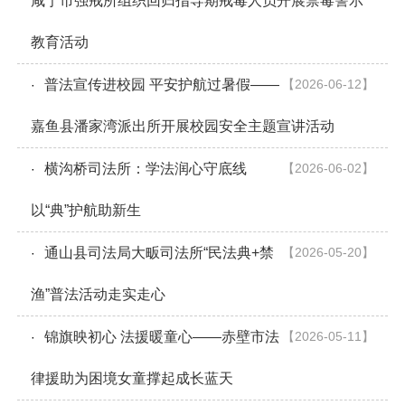
咸宁市强戒所组织回归指导期戒毒人员开展禁毒警示
教育活动
普法宣传进校园 平安护航过暑假——
【2026-06-12】
·
嘉鱼县潘家湾派出所开展校园安全主题宣讲活动
横沟桥司法所：学法润心守底线
【2026-06-02】
·
以“典”护航助新生
通山县司法局大畈司法所“民法典+禁
【2026-05-20】
·
渔”普法活动走实走心
锦旗映初心 法援暖童心——赤壁市法
【2026-05-11】
·
律援助为困境女童撑起成长蓝天