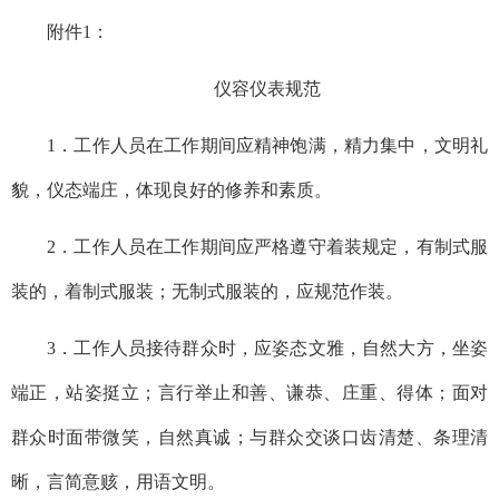
附件
1：
仪容仪表规范
1．
工作人员在工作期间应精神饱满，精力集中，文明礼
貌，仪态端庄，体现良好的修养和素质。
2．
工作人员在工作期间应严格遵守着装规定，有制式服
装的，着制式服装；无制式服装的，应规范作装。
3．
工作人员接待
群众
时，应姿态文雅，自然大方，坐姿
端正，站姿挺立；言行举止和善、谦恭、庄重、得体；面对
群众
时面带微笑，自然真诚；与
群众
交谈口齿清楚、条理清
晰，言简意赅，用语文明。