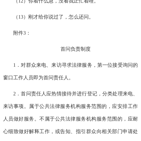
（
12
）
你着什么急，没看我正忙着哩。
（
13
）
刚才给你说过了，怎么还问。
附件
3：
首问负责制度
1．
对
群众来电、来访寻求法律服务，第一位接受询问的
窗口工作人员即为首问责任人。
2．
首问责任人
应
热情接待并
进行
登记
，
分类处理来电、
来访事项
。
属于公共法律服务
机构
服务范围的
，
应安排
工作
人员做好服务。不属于公共法律服务
机构
服务范围的，应耐
心细致做好解释工作，或告知、指引群众向相关部门申请处