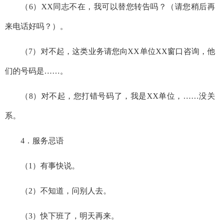
（
6
）
XX同志不在，我可以替您转告吗？（请您稍后再
来电话好吗？）。
（
7
）
对不起，这类业务请您向
XX
单位
XX窗口咨询，他
们的号码是……。
（
8
）
对不起，您打错号码了，我是
XX
单位
，
……没关
系。
4．
服务忌语
（
1
）
有事快说。
（
2
）
不知道，问别人去。
（
3
）
快下班了，明天再来。