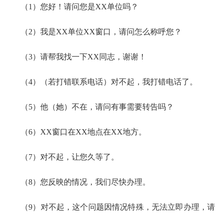
（
1
）
您好！请问您是
XX单位吗？
（
2
）
我是
XX
单位
XX窗口，请问怎么称呼您？
（
3
）
请帮我找一下
XX同志，谢谢！
（
4
）
（若打错联系电话）对不起，我打错电话了。
（
5
）
他（她）不在，请问有事需要转告吗？
（
6
）
XX窗口在XX地点在XX地方。
（
7
）
对不起，让您久等了。
（
8
）
您反映的情况，我们尽快办理。
（
9
）
对不起，这个问题因情况特殊，无法立即办理，请