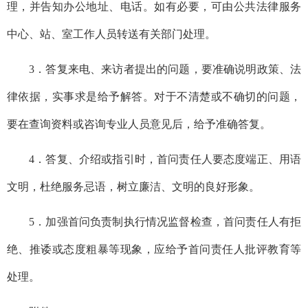
理，并告
知
办公地址、电话。
如
有必要，
可
由公共法律服务
中心
、站、室
工作人员转送有关部门处理。
3．
答复来电、来访者提出的问题，要准确
说明
政策
、
法
律依据
，实事求是
给予解答
。对于不清楚或不确切的问题
，
要
在查询资料或咨询专业人员意见后，给予
准确答复。
4．
答复、介绍或指引时，首问责任人要态度
端正
、
用语
文明
，
杜绝服务忌语，树立廉洁、文明的良好形象。
5．加强
首问负责制
执行情况监督检查
，
首问责任人
有
拒
绝、推诿或态度粗暴等现象，
应给予
首问责任人批评教育
等
处理。