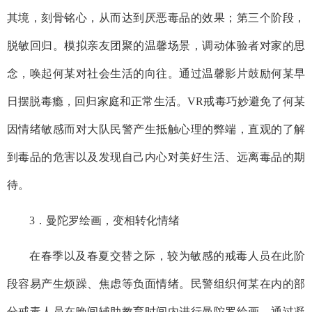
其境，刻骨铭心，从而达到厌恶毒品的效果；第三个阶段，
脱敏回归。模拟亲友团聚的温馨场景，调动体验者对家的思
念，唤起何某对社会生活的向往。通过温馨影片鼓励何某早
日摆脱毒瘾，回归家庭和正常生活。VR戒毒巧妙避免了何某
因情绪敏感而对大队民警产生抵触心理的弊端，直观的了解
到毒品的危害以及发现自己内心对美好生活、远离毒品的期
待。
3．曼陀罗绘画，变相转化情绪
在春季以及春夏交替之际，较为敏感的戒毒人员在此阶
段容易产生烦躁、焦虑等负面情绪。民警组织何某在内的部
分戒毒人员在晚间辅助教育时间内进行曼陀罗绘画，通过凝