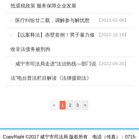
抵退税政策 服务保障企业发展
医疗纠纷廿二载，调解参与解忧愁
【2023-02-08】
·
【以案释法】赤壁首例！男子暴力催
【2022-10-18】
·
收非法债务被刑拘
咸宁市司法局走进“法治热线—部门说
【2022-09-20】
·
法”电台普法栏目解读《法律援助法》
<
1
2
3
>
CopyRight
©
2017 咸宁市司法局 版权所有 电话（传真）：0715-