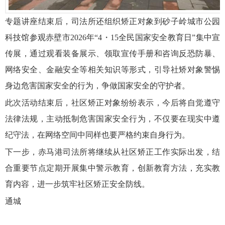
专题讲座结束后，司法所还组织矫正对象到砂子岭城市公园
科技馆参观赤壁市2026年“4・15全民国家安全教育日”集中宣
传展，通过观看装备展示、领取宣传手册和咨询反恐防暴、
网络安全、金融安全等相关知识等形式，引导社矫对象警惕
身边危害国家安全的行为，争做国家安全的守护者。
此次活动结束后，社区矫正对象纷纷表示，今后将自觉遵守
法律法规，主动抵制危害国家安全行为，不仅要在现实中遵
纪守法，在网络空间中同样也要严格约束自身行为。
下一步，赤马港司法所将继续从社区矫正工作实际出发，结
合重要节点定期开展集中警示教育，创新教育方法，充实教
育内容，进一步筑牢社区矫正安全防线。
通城