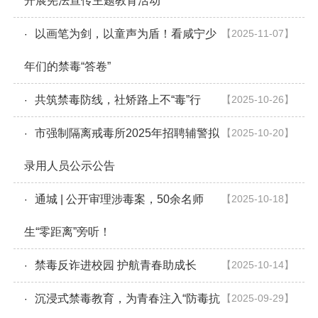
开展宪法宣传主题教育活动
以画笔为剑，以童声为盾！看咸宁少
【2025-11-07】
·
年们的禁毒“答卷”
共筑禁毒防线，社矫路上不“毒”行
【2025-10-26】
·
市强制隔离戒毒所2025年招聘辅警拟
【2025-10-20】
·
录用人员公示公告
通城 | 公开审理涉毒案，50余名师
【2025-10-18】
·
生“零距离”旁听！
禁毒反诈进校园 护航青春助成长
【2025-10-14】
·
沉浸式禁毒教育，为青春注入“防毒抗
【2025-09-29】
·