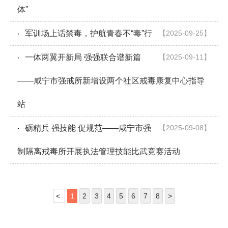
体”
军训场上话禁毒，护航青春不“毒”行
【2025-09-25】
·
一体两翼开新局 强强联合谱新篇
【2025-09-11】
·
——咸宁市强戒所新增设两个社区戒毒康复中心指导
站
砺精兵 强技能 促规范——咸宁市强
【2025-09-08】
·
制隔离戒毒所开展执法管理技能比武竞赛活动
<
1
2
3
4
5
6
7
8
>