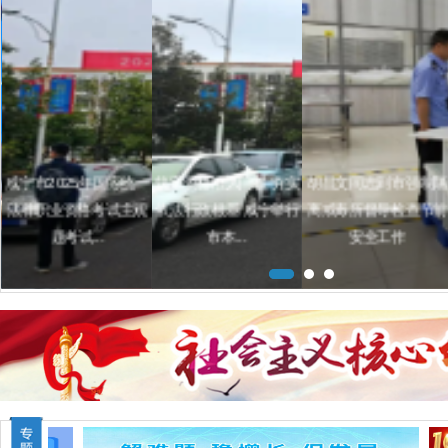
咸宁市2025年国家统一
筑牢资格准入门槛 夯实
胡昌文同志到市强制隔
法律职业资格考试主观
依法行政根基 咸宁举行
离戒毒所督导检查节前
题考试...
市本...
安全工作