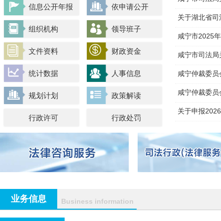
信息公开年报
依申请公开
资
关于湖北省司
组织机构
领导班子
推
咸宁市202
文件资料
财政资金
工
咸宁市司法局
考
统计数据
人事信息
咸宁仲裁委员
咸宁仲裁委员
规划计划
政策解读
关于申报20
行政许可
行政处罚
情
业务信息
Business information