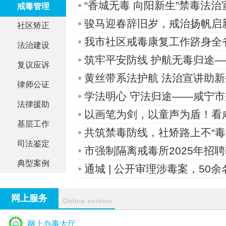
“香城无毒 向阳新生”禁毒法
戒毒管理
骏马迎春辞旧岁，戒治扬帆启
社区矫正
我市社区戒毒康复工作跻身全
法治建设
筑牢平安防线 护航无毒归途
复议应诉
黄丝带系法护航 法治宣讲助
律师公证
学法明心 守法归途——咸宁
法律援助
以画笔为剑，以童声为盾！看
基层工作
共筑禁毒防线，社矫路上不“毒
司法鉴定
市强制隔离戒毒所2025年招
典型案例
通城 | 公开审理涉毒案，50余
网上服务
Online service
网上办事大厅